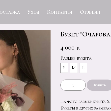
оставка
Уход
Контакты
Отзывы
Букет "Очарова
4 000
р.
Размер букета
S
M
L
Купить
На фото размер букета S.
Букеты в других размера